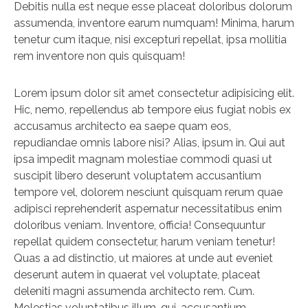
Debitis nulla est neque esse placeat doloribus dolorum
assumenda, inventore earum numquam! Minima, harum
tenetur cum itaque, nisi excepturi repellat, ipsa mollitia
rem inventore non quis quisquam!
Lorem ipsum dolor sit amet consectetur adipisicing elit.
Hic, nemo, repellendus ab tempore eius fugiat nobis ex
accusamus architecto ea saepe quam eos,
repudiandae omnis labore nisi? Alias, ipsum in. Qui aut
ipsa impedit magnam molestiae commodi quasi ut
suscipit libero deserunt voluptatem accusantium
tempore vel, dolorem nesciunt quisquam rerum quae
adipisci reprehenderit aspernatur necessitatibus enim
doloribus veniam. Inventore, officia! Consequuntur
repellat quidem consectetur, harum veniam tenetur!
Quas a ad distinctio, ut maiores at unde aut eveniet
deserunt autem in quaerat vel voluptate, placeat
deleniti magni assumenda architecto rem. Cum.
Molestias voluptatibus illum, qui, accusantium