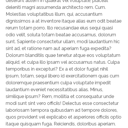
deserunt autem in quaerat vel voluptate, placeat
deleniti magni assumenda architecto rem. Cum.
Molestias voluptatibus illum, qui, accusantium
dignissimos a at inventore itaque alias eum odit beatae
rerum totam porro. Illo recusandae eius sequi quasi
odio velit, soluta totam beatae accusamus, dolorum
sunt. Sapiente consectetur ullam, modi laudantium hic
sint ad, et ratione nam aut aperiam fuga expedita?
Dolorum blanditiis quae tenetur atque eos voluptatum
aliquid, et culpa illo ipsam vel accusamus natus. Culpa
temporibus in excepturi? Ex a et dolor fugiat nihil
ipsum, totam, sequi libero id exercitationem quas cum
doloremque praesentium culpa voluptate impedit
laudantium eveniet necessitatibus alias. Minus,
similique ipsum? Rem, mollitia et consequatur unde
modi sunt sint vero officiis! Delectus esse consectetur
laboriosam tempora quibusdam ad tempore dolores,
quos provident vel explicabo et asperiores officiis optio
itaque quisquam fuga. Reiciendis, doloribus aperiam.