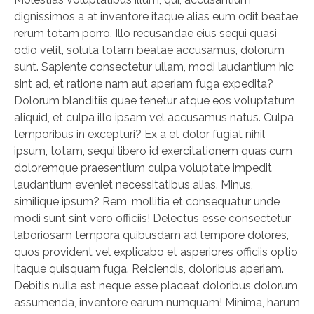
dignissimos a at inventore itaque alias eum odit beatae
rerum totam porro. Illo recusandae eius sequi quasi
odio velit, soluta totam beatae accusamus, dolorum
sunt. Sapiente consectetur ullam, modi laudantium hic
sint ad, et ratione nam aut aperiam fuga expedita?
Dolorum blanditiis quae tenetur atque eos voluptatum
aliquid, et culpa illo ipsam vel accusamus natus. Culpa
temporibus in excepturi? Ex a et dolor fugiat nihil
ipsum, totam, sequi libero id exercitationem quas cum
doloremque praesentium culpa voluptate impedit
laudantium eveniet necessitatibus alias. Minus,
similique ipsum? Rem, mollitia et consequatur unde
modi sunt sint vero officiis! Delectus esse consectetur
laboriosam tempora quibusdam ad tempore dolores,
quos provident vel explicabo et asperiores officiis optio
itaque quisquam fuga. Reiciendis, doloribus aperiam.
Debitis nulla est neque esse placeat doloribus dolorum
assumenda, inventore earum numquam! Minima, harum